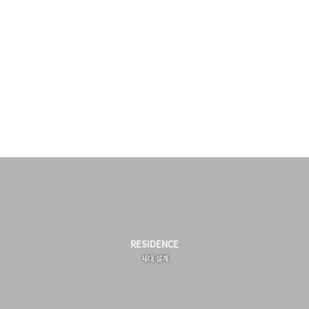
RESEARCH
TREND
DESIGN
문제점 및 니즈 파악을 위한
새로운 트렌드를 반영한
컨셉에 따른 특화 평면 및
공간 및 사용자 연구
미래지향적인 공간기획
인테리어 디자인 개발
RESIDENCE
세대 설계